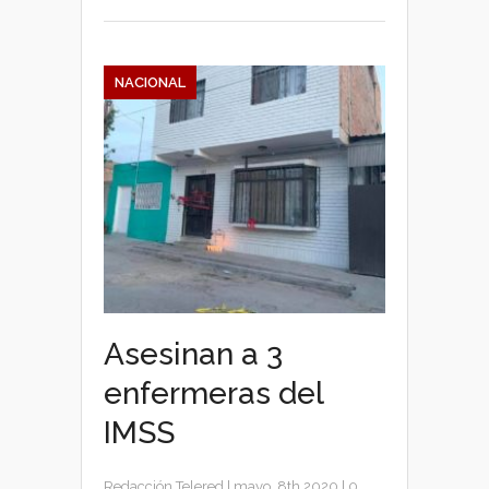
NACIONAL
Asesinan a 3
enfermeras del
IMSS
Redacción Telered
|
mayo, 8th 2020
|
0