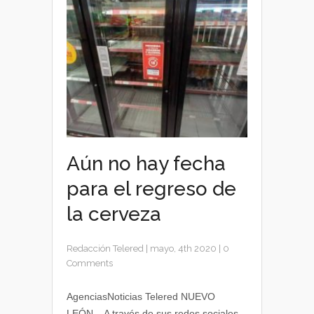
Aún no hay fecha
para el regreso de
la cerveza
Redacción Telered
|
mayo, 4th 2020
|
0
Comments
AgenciasNoticias Telered NUEVO
LEÓN.– A través de sus redes sociales,