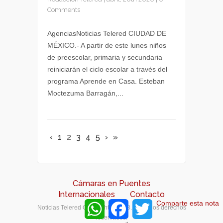
Comments
AgenciasNoticias Telered CIUDAD DE
MÉXICO.- A partir de este lunes niños
de preescolar, primaria y secundaria
reiniciarán el ciclo escolar a través del
programa Aprende en Casa. Esteban
Moctezuma Barragán,...
‹
1
2
3
4
5
›
»
Cámaras en Puentes
Internacionales
Contacto
W
F
T
Comparte esta nota
Noticias Telered Copyright © 2018. Todos los derechos
h
a
w
reservados.
a
c
i