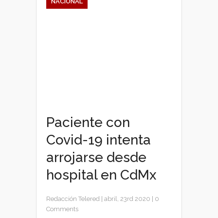
NACIONAL
Paciente con
Covid-19 intenta
arrojarse desde
hospital en CdMx
Redacción Telered
|
abril, 23rd 2020
|
0
Comments