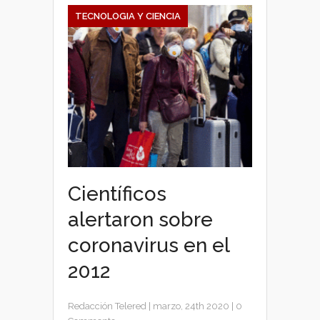
TECNOLOGIA Y CIENCIA
Científicos
alertaron sobre
coronavirus en el
2012
Redacción Telered
|
marzo, 24th 2020
|
0