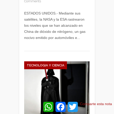
Comments
ESTADOS UNIDOS.- Mediante sus
satélites, la NASA y la ESA rastrearon
los niveles que se han alcanzado en
China de dióxido de nitrógeno, un gas
nocivo emitido por automóviles e...
TECNOLOGIA Y CIENCIA
W
F
T
Comparte esta nota
h
a
w
a
c
i