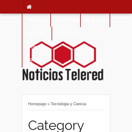
SECCION
ELECCIONES 2019
SEARCH
PUENTES
CONTACTO
OPINION
MENU
Homepage
»
Tecnologia y Ciencia
Category