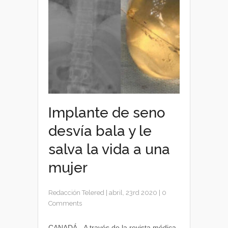
Implante de seno
desvía bala y le
salva la vida a una
mujer
Redacción Telered
|
abril, 23rd 2020
|
0
Comments
CANADÁ.- A través de la revista médica