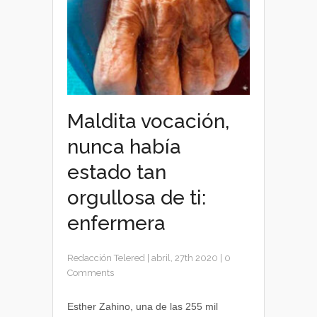
Maldita vocación,
nunca había
estado tan
orgullosa de ti:
enfermera
Redacción Telered
|
abril, 27th 2020
|
0
Comments
Esther Zahino, una de las 255 mil