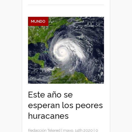
MUNDO
Este año se
esperan los peores
huracanes
Redacción Telered
|
mayo, 14th 2020
|
0