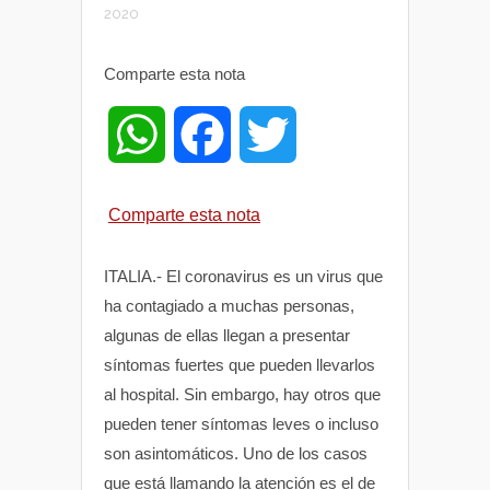
2020
Comparte esta nota
W
F
T
h
a
w
Comparte esta nota
a
c
i
ITALIA.- El coronavirus es un virus que
t
e
t
ha contagiado a muchas personas,
algunas de ellas llegan a presentar
s
b
t
síntomas fuertes que pueden llevarlos
al hospital. Sin embargo, hay otros que
A
o
e
pueden tener síntomas leves o incluso
son asintomáticos. Uno de los casos
p
o
r
que está llamando la atención es el de