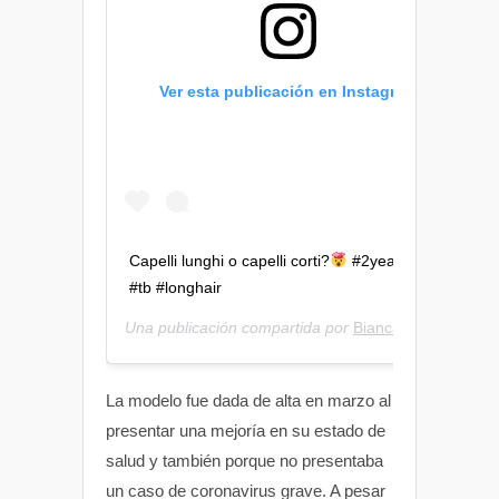
Ver esta publicación en Instagram
Capelli lunghi o capelli corti?
#2yearsago
#tb #longhair
Una publicación compartida por
Bianca Dobroiu
(@do
La modelo fue dada de alta en marzo al
presentar una mejoría en su estado de
salud y también porque no presentaba
un caso de coronavirus grave. A pesar