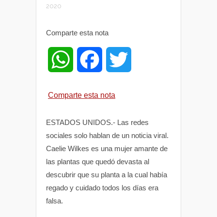
2020
Comparte esta nota
W
F
T
h
a
w
Comparte esta nota
a
c
i
ESTADOS UNIDOS.- Las redes
t
e
t
sociales solo hablan de un noticia viral.
Caelie Wilkes es una mujer amante de
s
b
t
las plantas que quedó devasta al
descubrir que su planta a la cual había
A
o
e
regado y cuidado todos los días era
falsa.
p
o
r