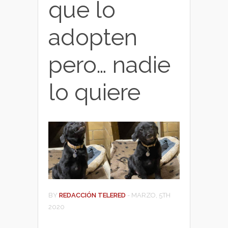
que lo
adopten
pero… nadie
lo quiere
BY
REDACCIÓN TELERED
-
MARZO, 5TH
2020