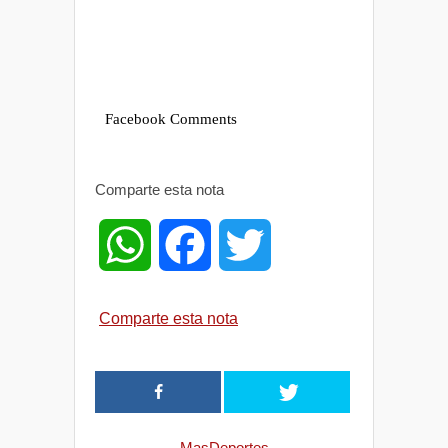
Facebook Comments
Comparte esta nota
W
F
T
h
a
w
Comparte esta nota
a
c
i
t
e
t
MasDeportes