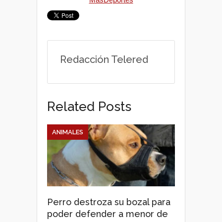
s
b
t
A
o
e
p
o
r
Redacción Telered
p
k
Related Posts
ANIMALES
Perro destroza su bozal para
poder defender a menor de