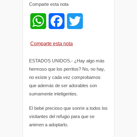
Comparte esta nota
W
F
T
h
a
w
Comparte esta nota
a
c
i
ESTADOS UNIDOS.- ¿Hay algo más
t
e
t
hermoso que los perritos? No, no hay,
no existe y cada vez comprobamos
s
b
t
que además de ser adorables son
sumamente inteligentes.
A
o
e
El bebé precioso que sonríe a todos los
p
o
r
visitantes del refugio para que se
animen a adoptarlo.
p
k