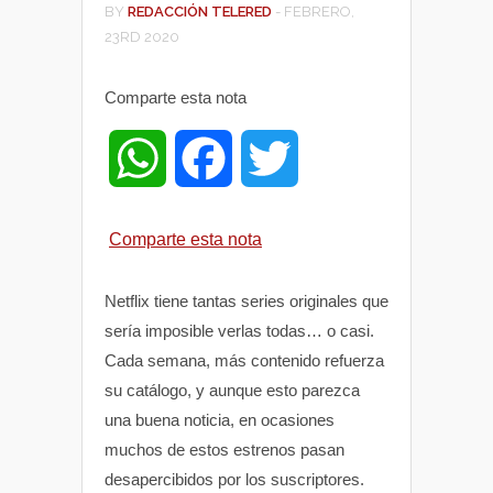
BY
REDACCIÓN TELERED
-
FEBRERO,
23RD 2020
Comparte esta nota
W
F
T
h
a
w
Comparte esta nota
a
c
i
Netflix tiene tantas series originales que
t
e
t
sería imposible verlas todas… o casi.
Cada semana, más contenido refuerza
s
b
t
su catálogo, y aunque esto parezca
una buena noticia, en ocasiones
A
o
e
muchos de estos estrenos pasan
desapercibidos por los suscriptores.