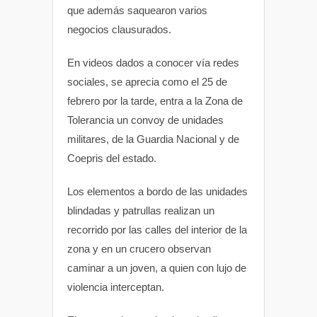
A
o
e
que además saquearon varios
negocios clausurados.
p
o
r
En videos dados a conocer vía redes
p
k
sociales, se aprecia como el 25 de
febrero por la tarde, entra a la Zona de
Tolerancia un convoy de unidades
militares, de la Guardia Nacional y de
Coepris del estado.
Los elementos a bordo de las unidades
blindadas y patrullas realizan un
recorrido por las calles del interior de la
zona y en un crucero observan
caminar a un joven, a quien con lujo de
violencia interceptan.