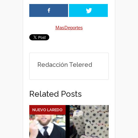
t
e
t
MasDeportes
s
b
t
A
o
e
p
o
r
Redacción Telered
p
k
Related Posts
NUEVO LAREDO