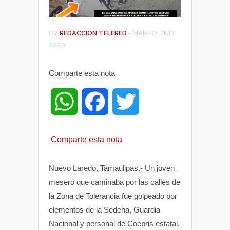
BY
REDACCIÓN TELERED
-
MARZO, 2ND
2020
Comparte esta nota
W
F
T
h
a
w
Comparte esta nota
a
c
i
Nuevo Laredo, Tamaulipas.- Un joven
t
e
t
mesero que caminaba por las calles de
la Zona de Tolerancia fue golpeado por
s
b
t
elementos de la Sedena, Guardia
Nacional y personal de Coepris estatal,