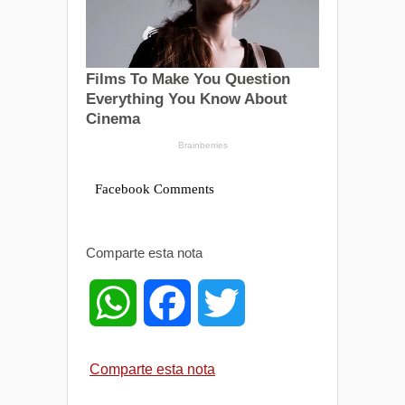
Facebook Comments
Comparte esta nota
W
F
T
h
a
w
Comparte esta nota
a
c
i