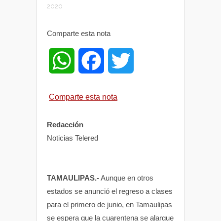
2020
Comparte esta nota
W
F
T
h
a
w
Comparte esta nota
a
c
i
Redacción
t
e
t
Noticias Telered
s
b
t
TAMAULIPAS.-
Aunque en otros
A
o
e
estados se anunció el regreso a clases
para el primero de junio, en Tamaulipas
p
o
r
se espera que la cuarentena se alargue