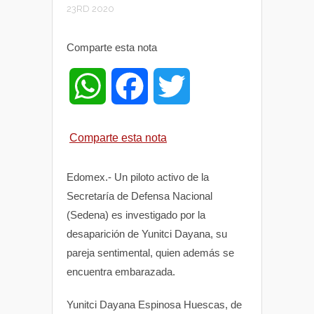
23RD 2020
Comparte esta nota
W
F
T
h
a
w
Comparte esta nota
a
c
i
Edomex.- Un piloto activo de la
t
e
t
Secretaría de Defensa Nacional
(Sedena) es investigado por la
s
b
t
desaparición de Yunitci Dayana, su
pareja sentimental, quien además se
A
o
e
encuentra embarazada.
p
o
r
Yunitci Dayana Espinosa Huescas, de