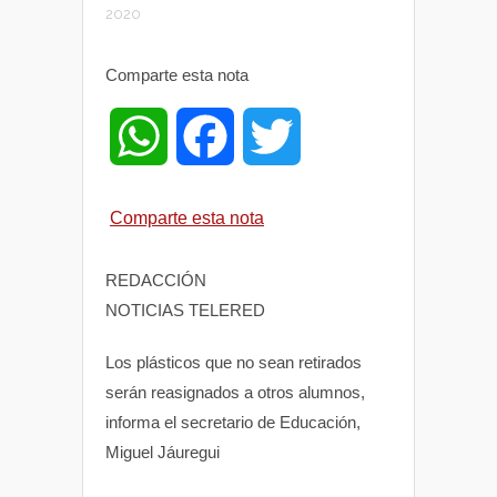
2020
Comparte esta nota
W
F
T
h
a
w
Comparte esta nota
a
c
i
REDACCIÓN
t
e
t
NOTICIAS TELERED
Los plásticos que no sean retirados
s
b
t
serán reasignados a otros alumnos,
informa el secretario de Educación,
A
o
e
Miguel Jáuregui
p
o
r