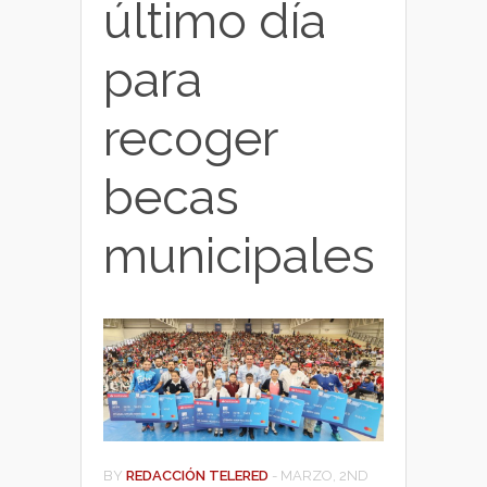
último día
para
recoger
becas
municipales
BY
REDACCIÓN TELERED
-
MARZO, 2ND