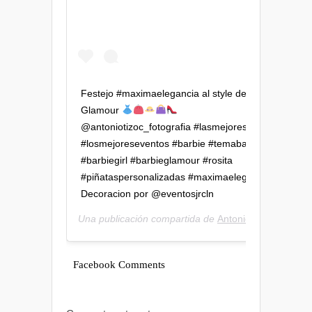
Festejo #maximaelegancia al style de Barbie
Glamour
@antoniotizoc_fotografia #lasmejoresfotos
#losmejoreseventos #barbie #temabarbie
#barbiegirl #barbieglamour #rosita
#piñataspersonalizadas #maximaelegancia
Decoracion por @eventosjrcln
Una publicación compartida de
Antonio Tizoc ®
(@a
Facebook Comments