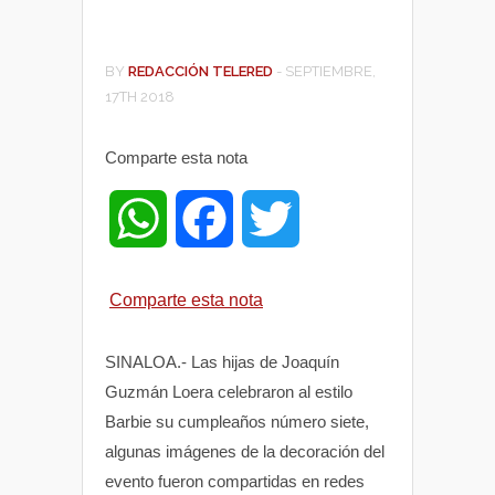
BY
REDACCIÓN TELERED
-
SEPTIEMBRE,
17TH 2018
Comparte esta nota
W
F
T
h
a
w
Comparte esta nota
a
c
i
SINALOA.- Las hijas de Joaquín
t
e
t
Guzmán Loera celebraron al estilo
Barbie su cumpleaños número siete,
s
b
t
algunas imágenes de la decoración del
evento fueron compartidas en redes