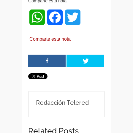
Comparte esta nota
W
F
T
h
a
w
Comparte esta nota
a
c
i
t
e
t
s
b
t
A
o
e
Redacción Telered
p
o
r
p
k
Related Posts