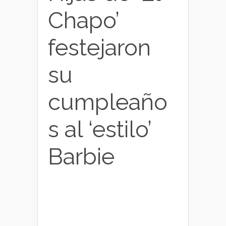
Chapo’
festejaron
su
cumpleaño
s al ‘estilo’
Barbie