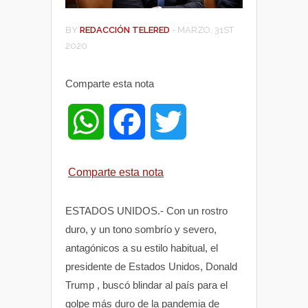
BY
REDACCIÓN TELERED
-
MARZO, 31ST
2020
Comparte esta nota
W
F
T
h
a
w
Comparte esta nota
a
c
i
ESTADOS UNIDOS.- Con un rostro
t
e
t
duro, y un tono sombrío y severo,
antagónicos a su estilo habitual, el
s
b
t
presidente de Estados Unidos, Donald
Trump , buscó blindar al país para el
A
o
e
golpe más duro de la pandemia de