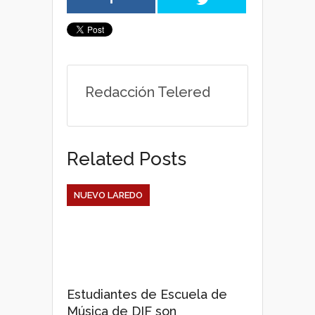
t
e
t
s
b
t
A
o
e
Redacción Telered
p
o
r
p
k
Related Posts
NUEVO LAREDO
Estudiantes de Escuela de
Música de DIF son