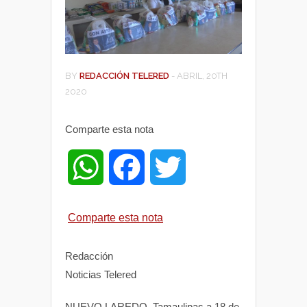
BY
REDACCIÓN TELERED
-
ABRIL, 20TH
2020
Comparte esta nota
W
F
T
h
a
w
Comparte esta nota
a
c
i
Redacción
t
e
t
Noticias Telered
NUEVO LAREDO, Tamaulipas a 18 de