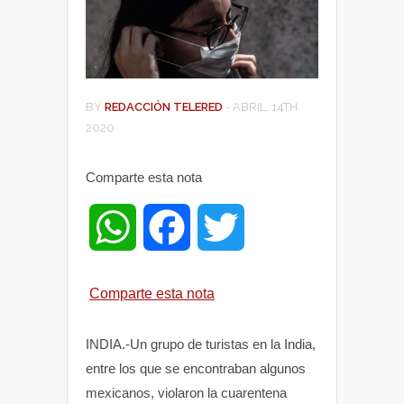
BY
REDACCIÓN TELERED
-
ABRIL, 14TH
2020
Comparte esta nota
W
F
T
h
a
w
Comparte esta nota
a
c
i
INDIA.-Un grupo de turistas en la India,
t
e
t
entre los que se encontraban algunos
mexicanos, violaron la cuarentena