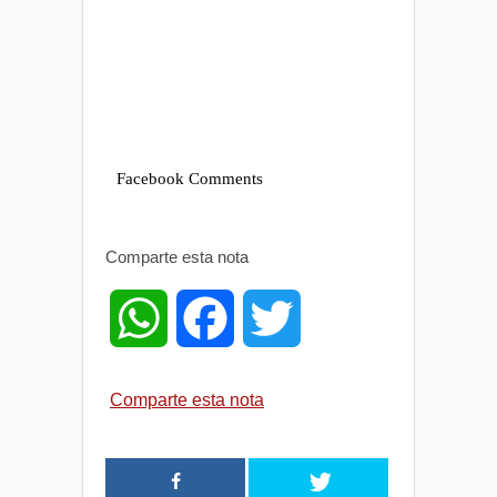
Facebook Comments
Comparte esta nota
W
F
T
h
a
w
Comparte esta nota
a
c
i
t
e
t