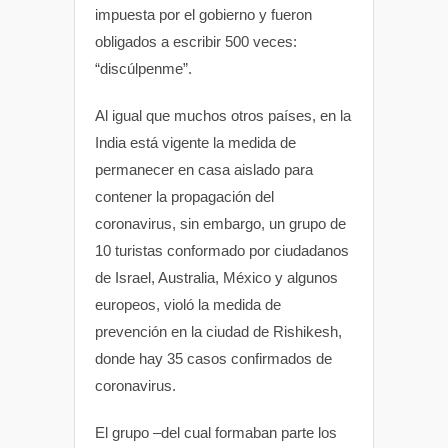
s
b
t
impuesta por el gobierno y fueron
obligados a escribir 500 veces:
A
o
e
“discúlpenme”.
p
o
r
Al igual que muchos otros países, en la
India está vigente la medida de
p
k
permanecer en casa aislado para
contener la propagación del
coronavirus, sin embargo, un grupo de
10 turistas conformado por ciudadanos
de Israel, Australia, México y algunos
europeos, violó la medida de
prevención en la ciudad de Rishikesh,
donde hay 35 casos confirmados de
coronavirus.
El grupo –del cual formaban parte los