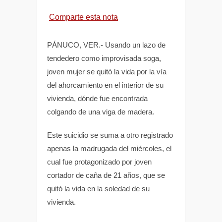
h
a
w
Comparte esta nota
a
c
i
PÁNUCO, VER.- Usando un lazo de
t
e
t
tendedero como improvisada soga,
joven mujer se quitó la vida por la vía
s
b
t
del ahorcamiento en el interior de su
vivienda, dónde fue encontrada
A
o
e
colgando de una viga de madera.
p
o
r
Este suicidio se suma a otro registrado
apenas la madrugada del miércoles, el
p
k
cual fue protagonizado por joven
cortador de caña de 21 años, que se
quitó la vida en la soledad de su
vivienda.