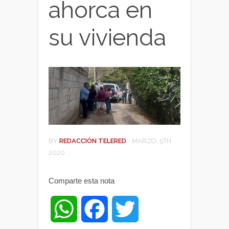
ahorca en
su vivienda
BY
REDACCIÓN TELERED
-
MARZO, 5TH
2020
Comparte esta nota
W
F
T