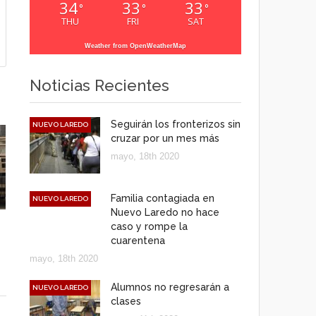
34
33
33
°
°
°
THU
FRI
SAT
Weather from OpenWeatherMap
Noticias Recientes
Seguirán los fronterizos sin
NUEVO LAREDO
cruzar por un mes más
mayo, 18th 2020
Familia contagiada en
NUEVO LAREDO
Nuevo Laredo no hace
caso y rompe la
cuarentena
mayo, 18th 2020
Alumnos no regresarán a
NUEVO LAREDO
clases