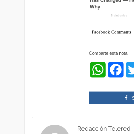
Facebook Comments
Comparte esta nota
W
F
h
a
a
c
t
e
Redacción Telered
s
b