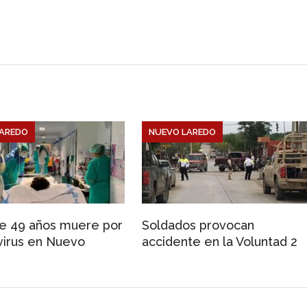
e
r
AREDO
NUEVO LAREDO
e 49 años muere por
Soldados provocan
irus en Nuevo
accidente en la Voluntad 2