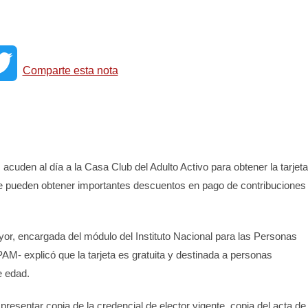
T
Comparte esta nota
w
i
acuden al día a la Casa Club del Adulto Activo para obtener la tarjeta
t
e pueden obtener importantes descuentos en pago de contribuciones
t
, encargada del módulo del Instituto Nacional para las Personas
e
M- explicó que la tarjeta es gratuita y destinada a personas
 edad.
r
resentar copia de la credencial de elector vigente, copia del acta de