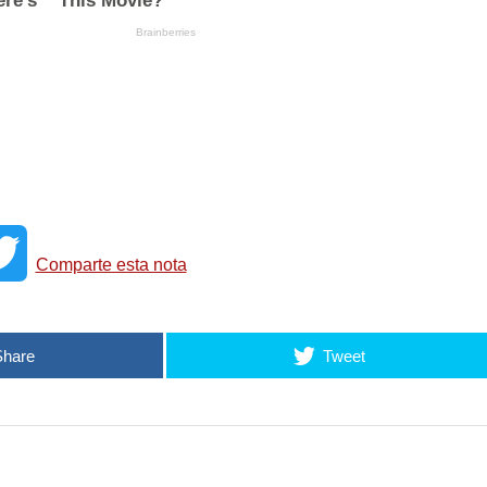
T
Comparte esta nota
w
Share
Tweet
i
t
t