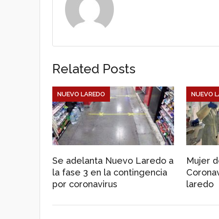
A
o
p
o
Related Posts
p
k
NUEVO LAREDO
NUEVO L
Se adelanta Nuevo Laredo a
Mujer d
la fase 3 en la contingencia
Coronav
por coronavirus
laredo