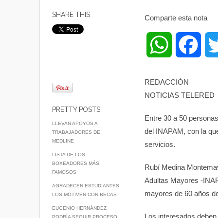
SHARE THIS
Comparte esta nota
W
F
h
a
REDACCIÓN
NOTICIAS TELERED
a
c
PRETTY POSTS
Entre 30 a 50 personas 
t
e
LLEVAN APOYOS A
del INAPAM, con la qu
TRABAJADORES DE
MEDLINE
servicios.
s
b
LISTA DE LOS
BOXEADORES MÁS
Rubí Medina Montemayor
A
o
FAMOSOS
Adultas Mayores -INAPA
AGRADECEN ESTUDIANTES
mayores de 60 años de
LOS MOTIVEN CON BECAS
p
o
EUGENIO HERNÁNDEZ
Los interesados deben p
PODRÍA SEGUIR PROCESO