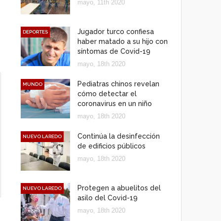
mayo, 11th 2020
Jugador turco confiesa
DEPORTES
haber matado a su hijo con
síntomas de Covid-19
mayo, 18th 2020
Pediatras chinos revelan
MUNDO
cómo detectar el
coronavirus en un niño
mayo, 18th 2020
Continúa la desinfección
NUEVO LAREDO
de edificios públicos
mayo, 18th 2020
Protegen a abuelitos del
NUEVO LAREDO
asilo del Covid-19
mayo, 18th 2020