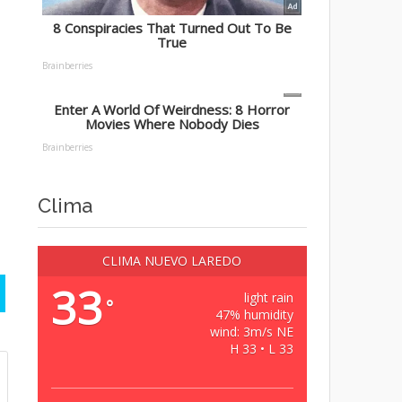
Clima
CLIMA NUEVO LAREDO
33
light rain
°
47% humidity
wind: 3m/s NE
H 33 • L 33