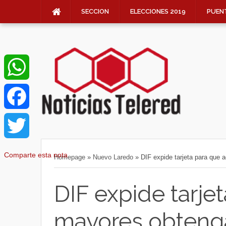
SECCION
ELECCIONES 2019
PUEN
W
h
F
a
a
T
Comparte esta nota
Homepage
»
Nuevo Laredo
»
DIF expide tarjeta para que
t
c
w
DIF expide tarje
s
e
i
mayores obteng
A
b