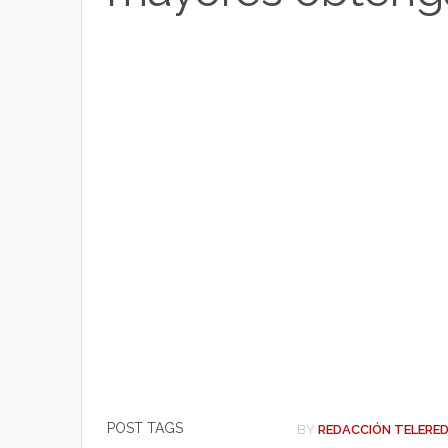
t
p
o
t
p
o
e
k
r
POST TAGS
BY
REDACCIÓN TELERE