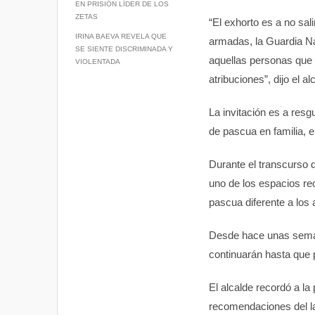
EN PRISIÓN LÍDER DE LOS
p
k
ZETAS
“El exhorto es a no sa
IRINA BAEVA REVELA QUE
armadas, la Guardia Nac
SE SIENTE DISCRIMINADA Y
aquellas personas que n
VIOLENTADA
atribuciones”, dijo el al
La invitación es a res
de pascua en familia, 
Durante el transcurso d
uno de los espacios re
pascua diferente a los a
Desde hace unas semana
continuarán hasta que 
El alcalde recordó a la
recomendaciones del la