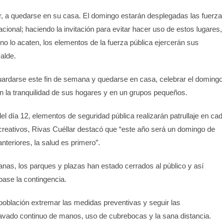
lir, a quedarse en su casa. El domingo estarán desplegadas las fuerz
ional; haciendo la invitación para evitar hacer uso de estos lugares,
o lo acaten, los elementos de la fuerza pública ejercerán sus
calde.
guardarse este fin de semana y quedarse en casa, celebrar el doming
en la tranquilidad de sus hogares y en un grupos pequeños.
el día 12, elementos de seguridad pública realizarán patrullaje en ca
creativos, Rivas Cuéllar destacó que “este año será un domingo de
nteriores, la salud es primero”.
s, los parques y plazas han estado cerrados al público y así
pase la contingencia.
 población extremar las medidas preventivas y seguir las
vado continuo de manos, uso de cubrebocas y la sana distancia.