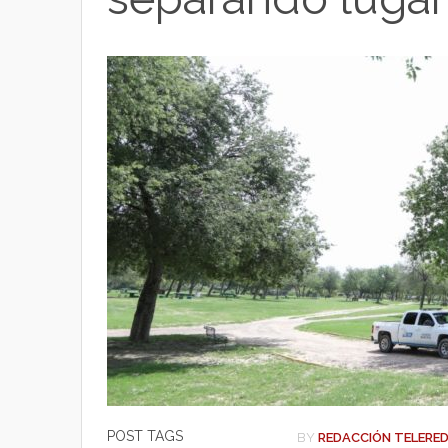
t
p
o
t
p
o
e
k
r
POST TAGS
BY
REDACCIÓN TELERE