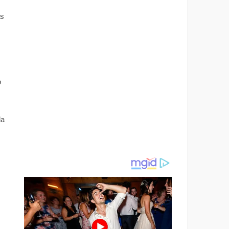
as
o
da