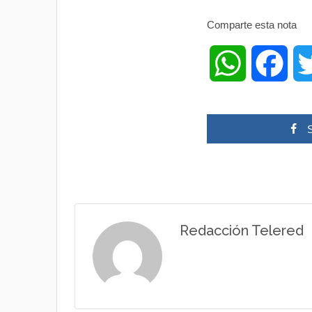
Comparte esta nota
W
F
h
a
a
c
t
e
s
b
Redacción Telered
A
o
p
o