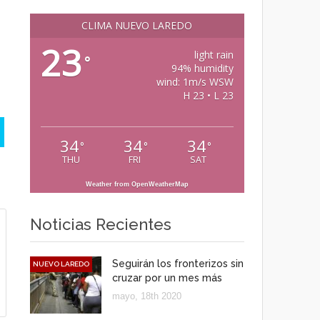
CLIMA NUEVO LAREDO
23
light rain
°
94% humidity
wind: 1m/s WSW
H 23 • L 23
34
34
34
°
°
°
THU
FRI
SAT
Weather from OpenWeatherMap
Noticias Recientes
Seguirán los fronterizos sin
NUEVO LAREDO
cruzar por un mes más
mayo, 18th 2020