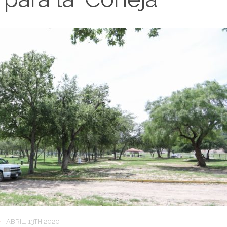
D
-
ABRIL, 13TH 2020