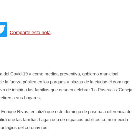
T
Comparte esta nota
w
i
ia del Covid-19 y como medida preventiva, gobierno municipal
t
e la fuerza pública en los parques y plazas de la ciudad el domingo
tivo de inhibir a las familias que deseen celebrar ‘La Pascua’ o ‘Coneja
t
retiren a sus hogares.
e
l Enrique Rivas, enfatizó que este domingo de pascua a diferencia de
itirá que las familias hagan uso de espacios públicos como medida
r
contagios del coronavirus.