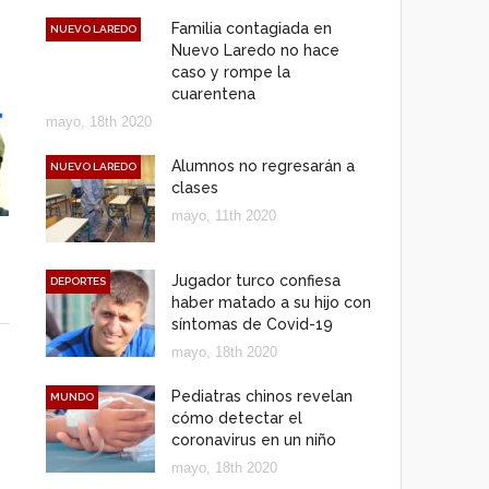
Familia contagiada en
NUEVO LAREDO
Nuevo Laredo no hace
caso y rompe la
cuarentena
mayo, 18th 2020
Alumnos no regresarán a
NUEVO LAREDO
clases
mayo, 11th 2020
Jugador turco confiesa
DEPORTES
haber matado a su hijo con
síntomas de Covid-19
mayo, 18th 2020
Pediatras chinos revelan
MUNDO
cómo detectar el
coronavirus en un niño
mayo, 18th 2020