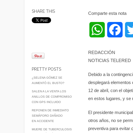
SHARE THIS
Comparte esta nota
W
F
h
a
REDACCIÓN
NOTICIAS TELERED
a
c
PRETTY POSTS
Debido a la contingenc
t
e
¿SELENA GÓMEZ SE
desplegará elementos d
AUMENTÓ EL BUSTO?
12 de abril, con el obje
s
b
SALEN A LA VENTA LOS
ANILLOS DE COMPROMISO
en estos lugares, y se 
CON GPS INCLUIDO
A
o
REPONEN DE INMEDIATO
El presidente municipa
SEMÁFORO DAÑADO
otros años, no se perm
EN ACCIDENTE
p
o
preventiva para evitar 
MUERE DE TUBERCULOSIS