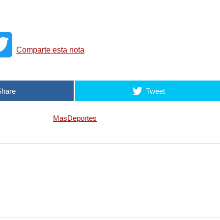
T
Comparte esta nota
w
Share
Tweet
i
MasDeportes
t
t
e
r