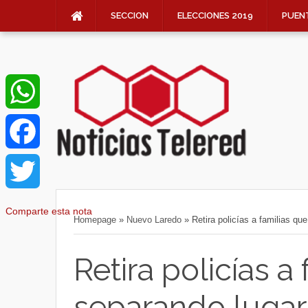
SECCION
ELECCIONES 2019
PUEN
W
h
F
a
a
T
Comparte esta nota
Homepage
»
Nuevo Laredo
»
Retira policías a familias qu
t
c
w
Retira policías a
s
e
i
separando lugar 
A
b