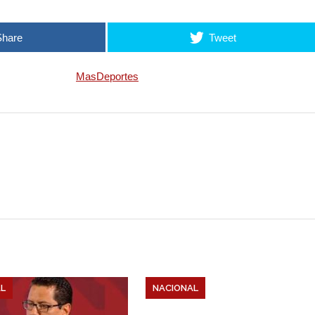
w
Share
Tweet
i
MasDeportes
t
t
e
r
L
NACIONAL