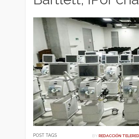
t
p
o
t
p
o
e
k
r
POST TAGS
BY
REDACCIÓN TELERE