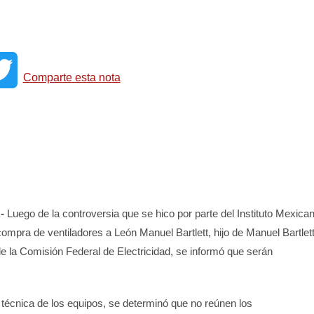
T
Comparte esta nota
w
i
t
-
Luego de la controversia que se hico por parte del Instituto Mexica
t
compra de ventiladores a León Manuel Bartlett, hijo de Manuel Bartlet
de la Comisión Federal de Electricidad, se informó que serán
e
r
 técnica de los equipos, se determinó que no reúnen los