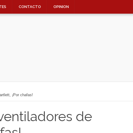
TES
CONTACTO
OPINION
tlett, ¡Por chafas!
ventiladores de
fas!