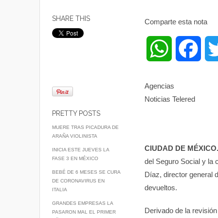
SHARE THIS
Comparte esta nota
W
F
h
a
Agencias
Noticias Telered
a
c
PRETTY POSTS
t
e
MUERE TRAS PICADURA DE
ARAÑA VIOLINISTA
CIUDAD DE MÉXICO.
s
b
INICIA ESTE JUEVES LA
FASE 3 EN MÉXICO
del Seguro Social y la 
BEBÉ DE 6 MESES SE CURA
Díaz, director general 
A
o
DE CORONAVIRUS EN
devueltos.
ITALIA
p
o
GRANDES EMPRESAS LA
Derivado de la revisión
PASARON MAL EL PRIMER