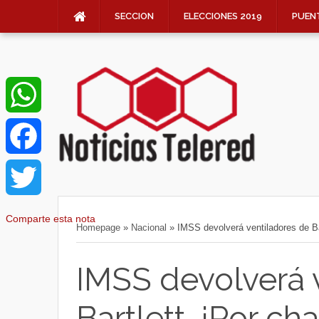
SECCION
ELECCIONES 2019
PUEN
W
h
F
a
a
T
Comparte esta nota
Homepage
»
Nacional
»
IMSS devolverá ventiladores de Bar
t
c
w
IMSS devolverá 
s
e
i
Bartlett, ¡Por cha
A
b