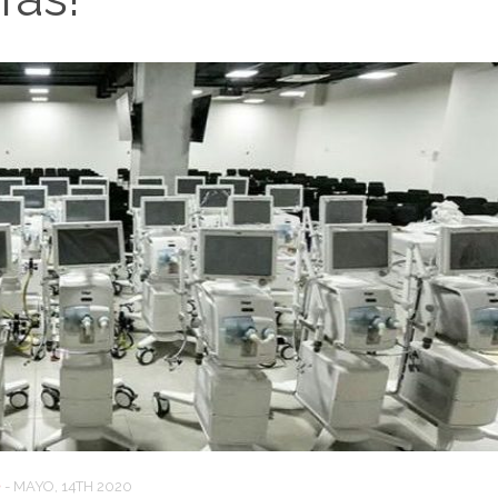
D
-
MAYO, 14TH 2020