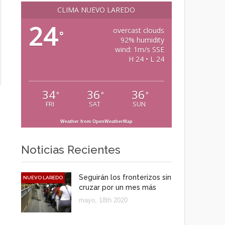
CLIMA NUEVO LAREDO
24
overcast clouds
°
92% humidity
wind: 1m/s SSE
H 24 • L 24
34
36
36
°
°
°
FRI
SAT
SUN
Weather from OpenWeatherMap
Noticias Recientes
Seguirán los fronterizos sin
NUEVO LAREDO
cruzar por un mes más
mayo, 18th 2020