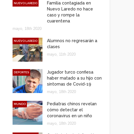
Familia contagiada en
NUEVO LAREDO
Nuevo Laredo no hace
caso y rompe la
cuarentena
mayo, 18th 2020
Alumnos no regresarán a
NUEVO LAREDO
clases
mayo, 11th 2020
Jugador turco confiesa
DEPORTES
haber matado a su hijo con
síntomas de Covid-19
mayo, 18th 2020
Pediatras chinos revelan
MUNDO
cómo detectar el
coronavirus en un niño
mayo, 18th 2020