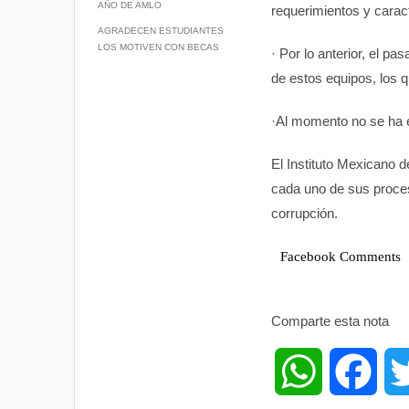
AÑO DE AMLO
requerimientos y caract
p
k
AGRADECEN ESTUDIANTES
LOS MOTIVEN CON BECAS
· Por lo anterior, el p
de estos equipos, los 
·Al momento no se ha e
El Instituto Mexicano 
cada uno de sus proces
corrupción.
Facebook Comments
Comparte esta nota
W
F