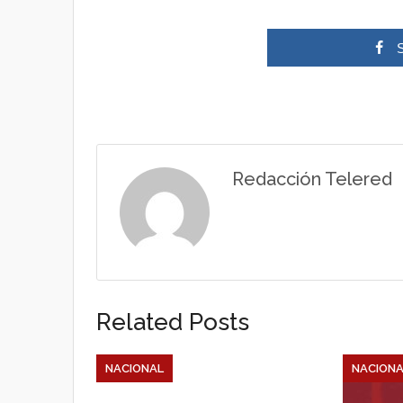
h
a
a
c
t
e
s
b
Redacción Telered
A
o
p
o
p
k
Related Posts
NACIONAL
NACIONA