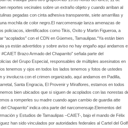
ben reportes vecinales sobre un extraño objeto y cuando arriban al
tulinas pegadas con cinta adhesiva transparente, siete amarrillas y
una mochila de color negro.El narcomensaje lanza amenazas de
 policiacos, identificados como Tikis, Oxito y Martin Figueroa, a
tar “acoplados” con el CDN en Güemes, Tamaulipas.“Ya están bien
ia ya están advertidos y sobre aviso no hay engaño aquí andamos e
r #CAIET Brazo Armado del Chaparrito” señala parte del
licías del Grupo Especial, responsables de múltiples asesinatos en
os tenemos y ojos en todos los lados tenemos y fotos de ustedes
y involucra con el crimen organizado, aquí andamos en Padilla,
retal, Santa Engracia, El Provenir y Miraflores, estamos en todos
tenemos bien ubicados que si siguen de acoplados con las norestas d
mos a romperles su madre cuando agan cambio de guardia atte
l Chaparrito” indica otra parte del narcomensaje.Elementos del
formación y Estudios de Tamaulipas –CAIET-, bajo el mando de Félix
uez han sido vinculados por autoridades federales al Cartel del Golf