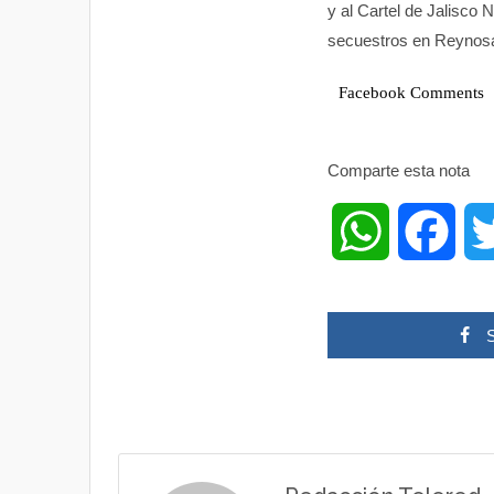
y al Cartel de Jalisco
secuestros en Reynosa
Facebook Comments
Comparte esta nota
W
F
h
a
a
c
t
e
s
b