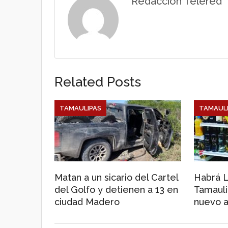
Redacción Telered
A
o
p
o
p
k
Related Posts
TAMAULIPAS
TAMAULI
Matan a un sicario del Cartel
Habrá 
del Golfo y detienen a 13 en
Tamauli
ciudad Madero
nuevo a