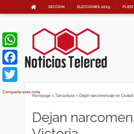
SECCION
ELECCIONES 2019
PUEN
W
h
F
a
a
T
Comparte esta nota
Homepage
»
Tamaulipas
»
Dejan narcomensaje en Ciudad 
t
c
w
Dejan narcomen
s
e
i
Victoria
A
b