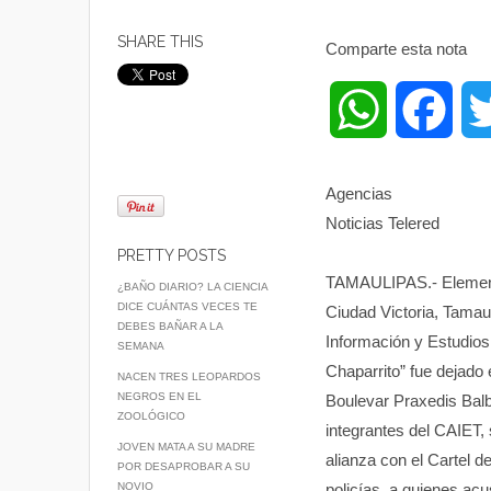
SHARE THIS
Comparte esta nota
W
F
h
a
Agencias
Noticias Telered
a
c
PRETTY POSTS
t
e
TAMAULIPAS.- Element
¿BAÑO DIARIO? LA CIENCIA
DICE CUÁNTAS VECES TE
Ciudad Victoria, Tamau
DEBES BAÑAR A LA
s
b
Información y Estudio
SEMANA
Chaparrito” fue dejado 
NACEN TRES LEOPARDOS
A
o
NEGROS EN EL
Boulevar Praxedis Balb
ZOOLÓGICO
integrantes del CAIET,
JOVEN MATA A SU MADRE
p
o
alianza con el Cartel d
POR DESAPROBAR A SU
NOVIO
policías, a quienes acu