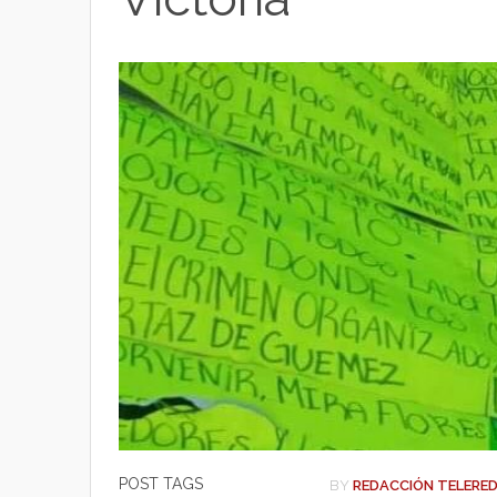
t
p
o
t
p
o
e
k
r
POST TAGS
BY
REDACCIÓN TELERE