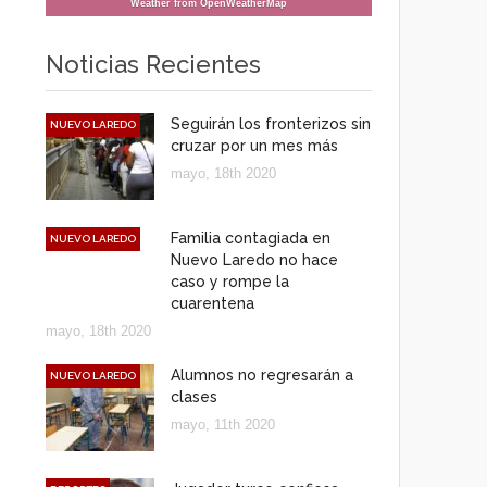
Weather from OpenWeatherMap
Noticias Recientes
Seguirán los fronterizos sin
NUEVO LAREDO
cruzar por un mes más
mayo, 18th 2020
Familia contagiada en
NUEVO LAREDO
Nuevo Laredo no hace
caso y rompe la
cuarentena
mayo, 18th 2020
Alumnos no regresarán a
NUEVO LAREDO
clases
mayo, 11th 2020