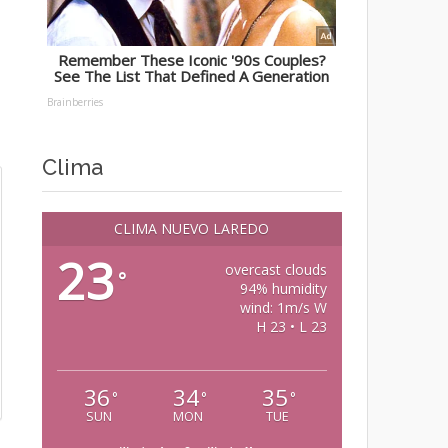
Clima
CLIMA NUEVO LAREDO
23
overcast clouds
°
94% humidity
wind: 1m/s W
H 23 • L 23
36
34
35
°
°
°
SUN
MON
TUE