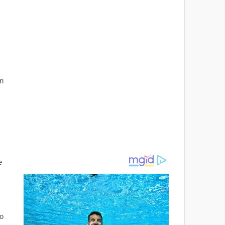
n
e
o