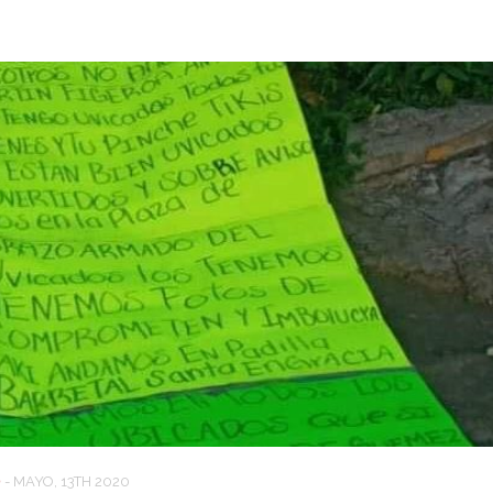
D
-
MAYO, 13TH 2020