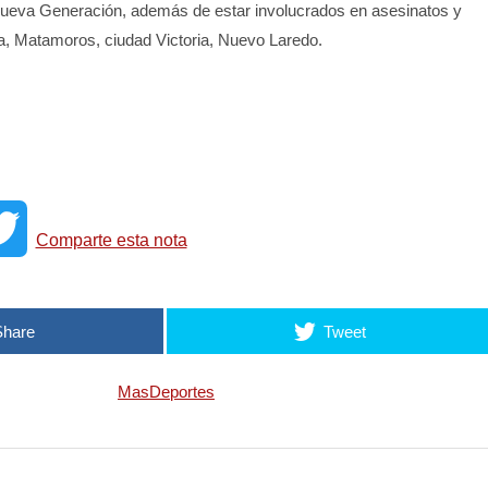
 Nueva Generación, además de estar involucrados en asesinatos y
, Matamoros, ciudad Victoria, Nuevo Laredo.
T
Comparte esta nota
w
Share
Tweet
i
MasDeportes
t
t