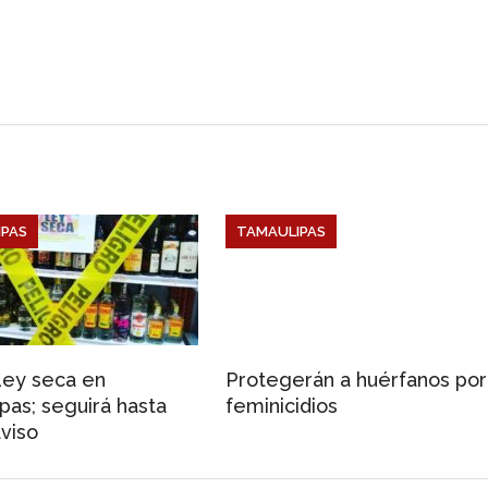
e
r
PAS
TAMAULIPAS
Ley seca en
Protegerán a huérfanos por
pas; seguirá hasta
feminicidios
viso