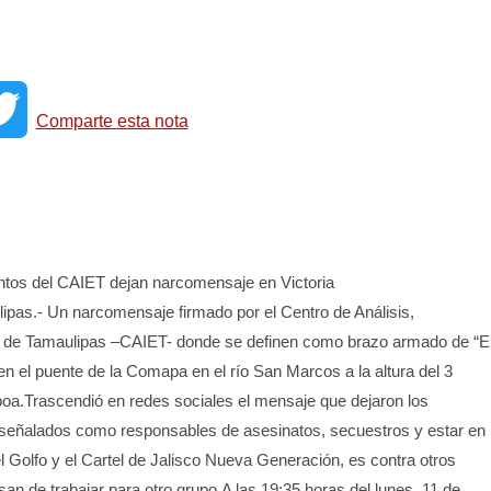
T
Comparte esta nota
w
i
t
os del CAIET dejan narcomensaje en Victoria
lipas.- Un narcomensaje firmado por el Centro de Análisis,
t
s de Tamaulipas –CAIET- donde se definen como brazo armado de “E
en el puente de la Comapa en el río San Marcos a la altura del 3
e
oa.Trascendió en redes sociales el mensaje que dejaron los
 señalados como responsables de asesinatos, secuestros y estar en
r
el Golfo y el Cartel de Jalisco Nueva Generación, es contra otros
san de trabajar para otro grupo.A las 19:35 horas del lunes, 11 de