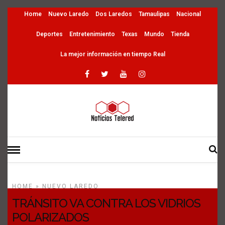
Home
Nuevo Laredo
Dos Laredos
Tamaulipas
Nacional
Deportes
Entretenimiento
Texas
Mundo
Tienda
La mejor información en tiempo Real
HOME
»
NUEVO LAREDO
TRÁNSITO VA CONTRA LOS VIDRIOS
POLARIZADOS