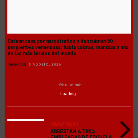
Catean casa por narcotráfico y descubren 60
serpientes venenosas; había cobras, mambas y una
de las más letales del mundo
Redacción
5 AGOSTO, 2026
- Advertisement -
Loading...
READ NEXT
ARRESTAN A TRES
EMPLEADAS DE ESCUELA