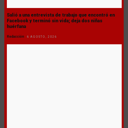
Salió a una entrevista de trabajo que encontró en
Facebook y terminó sin vida; deja dos niñas
huérfana
Redacción
6 AGOSTO, 2026