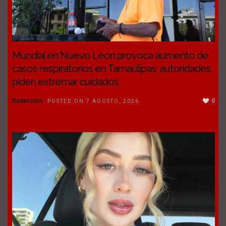
Mundial en Nuevo León provoca aumento de
casos respiratorios en Tamaulipas; autoridades
piden extremar cuidados
Redacción
0
POSTED ON 7 AGOSTO, 2026