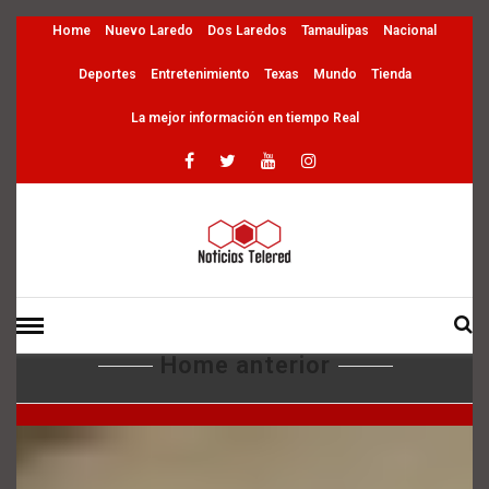
Home
Nuevo Laredo
Dos Laredos
Tamaulipas
Nacional
Deportes
Entretenimiento
Texas
Mundo
Tienda
La mejor información en tiempo Real
TELERED NOTICIAS
Home anterior