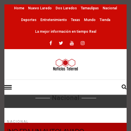
Home
Nuevo Laredo
Dos Laredos
Tamaulipas
Nacional
Deportes
Entretenimiento
Texas
Mundo
Tienda
La mejor información en tiempo Real
HOME
» NACIONAL
Nacional
NACIONAL