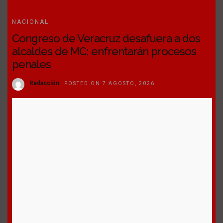
NACIONAL
Congreso de Veracruz desafuera a dos
alcaldes de MC; enfrentarán procesos
penales
Redacción
POSTED ON 7 AGOSTO, 2026