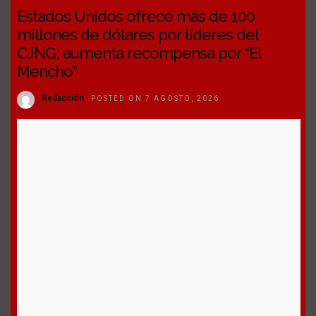
Estados Unidos ofrece más de 100
millones de dólares por líderes del
CJNG; aumenta recompensa por “El
Mencho”
Redacción
POSTED ON 7 AGOSTO, 2026