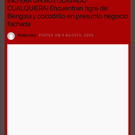
¡NO ERA UN AUTOLAVADO
CUALQUIERA! Encuentran tigre de
Bengala y cocodrilo en presunto negocio
fachada
Redacción
POSTED ON 9 AGOSTO, 2026