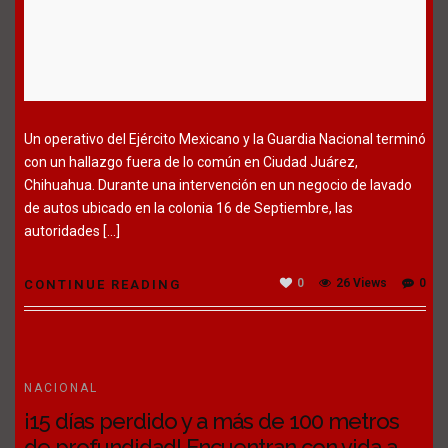
Un operativo del Ejército Mexicano y la Guardia Nacional terminó
con un hallazgo fuera de lo común en Ciudad Juárez,
Chihuahua. Durante una intervención en un negocio de lavado
de autos ubicado en la colonia 16 de Septiembre, las
autoridades […]
0
26 Views
0
CONTINUE READING
NACIONAL
¡15 días perdido y a más de 100 metros
de profundidad! Encuentran con vida a