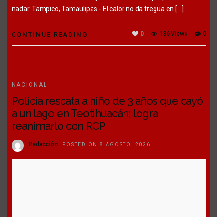
nadar. Tampico, Tamaulipas.- El calor no da tregua en […]
0
136 Views
0
CONTINUE READING
NACIONAL
Policía rescata a niño de 3 años que cayó
a un lago en Teotihuacán; logra
reanimarlo con RCP
Redacción
POSTED ON 8 AGOSTO, 2026