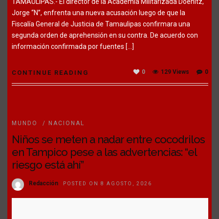
TAMAULIPAS.- El director de la Academia Militarizada Doenitz,
Jorge “N”, enfrenta una nueva acusación luego de que la
Fiscalía General de Justicia de Tamaulipas confirmara una
segunda orden de aprehensión en su contra. De acuerdo con
información confirmada por fuentes […]
0
129 Views
0
CONTINUE READING
MUNDO
/
NACIONAL
Niños se meten a nadar entre cocodrilos
en Tampico pese a las advertencias: “el
riesgo está ahí”
Redacción
POSTED ON 8 AGOSTO, 2026