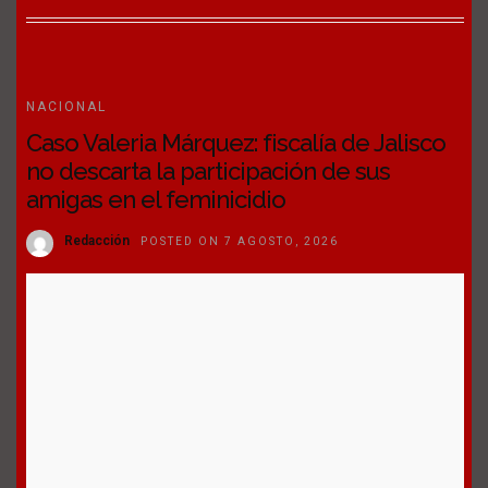
NACIONAL
Caso Valeria Márquez: fiscalía de Jalisco
no descarta la participación de sus
amigas en el feminicidio
Redacción
POSTED ON 7 AGOSTO, 2026