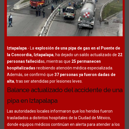
Iztapalapa
.- La
explosión de una pipa de gas en el Puente de
la Concordia, Iztapalapa
, ha dejado un saldo actualizado de
22
personas fallecid
as, mientras que
25 permanecen
hospitalizadas
recibiendo atención médica especializada.
Además, se confirmó que
37 personas ya fueron dadas de
alta
, tras ser atendidas por lesiones leves.
Balance actualizado del accidente de una
pipa en Iztapalapa
Las autoridades locales informaron que los heridos fueron
trasladados a distintos hospitales de la Ciudad de México,
donde equipos médicos continúan en alerta para atender a los