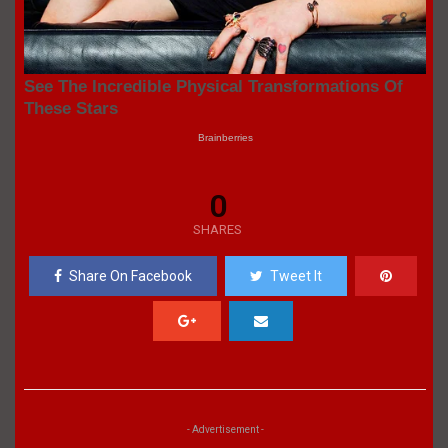
0
SHARES
Share On Facebook
Tweet It
- Advertisement -