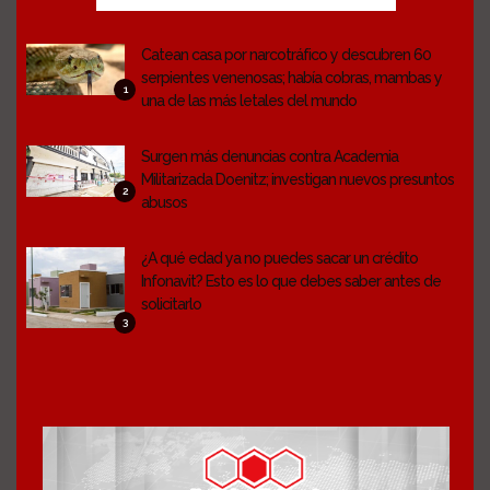
Catean casa por narcotráfico y descubren 60
serpientes venenosas; había cobras, mambas y
1
una de las más letales del mundo
Surgen más denuncias contra Academia
Militarizada Doenitz; investigan nuevos presuntos
2
abusos
¿A qué edad ya no puedes sacar un crédito
Infonavit? Esto es lo que debes saber antes de
solicitarlo
3