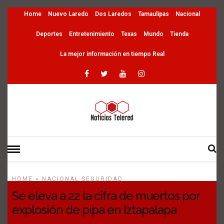
Home
Nuevo Laredo
Dos Laredos
Tamaulipas
Nacional
Deportes
Entretenimiento
Texas
Mundo
Tienda
La mejor información en tiempo Real
HOME
»
NACIONAL
SEGURIDAD
Se eleva a 22 la cifra de muertos por
explosión de pipa en Iztapalapa