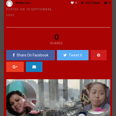
Redaccion
0
522 Views
0
POSTED ON 19 SEPTIEMBRE,
2025
0
SHARES
Share On Facebook
Tweet It