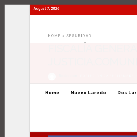
August 7, 2026
Home
Nuevo Laredo
Dos Laredos
Tamaulipas
HOME
»
SEGURIDAD
FISCALÍA GENERA
JUSTICIA.COMUNI
Redaccion
POSTED ON 22 SEPTIEMBRE,
Home
Nuevo Laredo
Dos La
0
SHARES