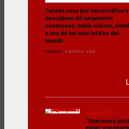
Catean casa por narcotráfico y
descubren 60 serpientes
venenosas; había cobras, mam
y una de las más letales del
mundo
Redacción
5 AGOSTO, 2026
L
READ NEXT
“Queremos justic
mujer asesinada