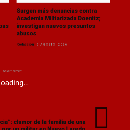
Surgen más denuncias contra
Academia Militarizada Doenitz;
bas
investigan nuevos presuntos
abusos
Redacción
5 AGOSTO, 2026
- Advertisement -
oading...
ia”: clamor de la familia de una
 por un militar en Nuevo Laredo