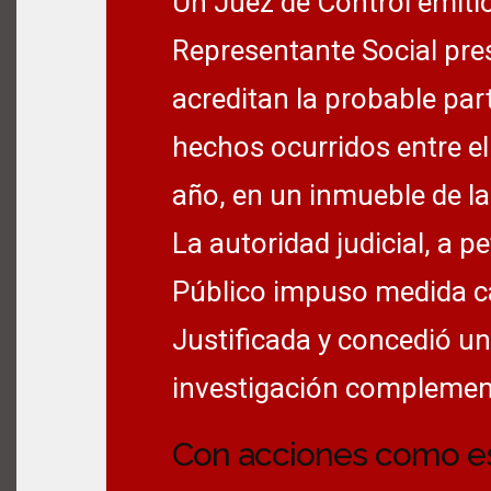
Un Juez de Control emitió
Representante Social pre
acreditan la probable par
hechos ocurridos entre el
año, en un inmueble de la
La autoridad judicial, a p
Público impuso medida ca
Justificada y concedió un
investigación complemen
Con acciones como est