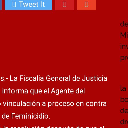
Tweet It
de
Mi
in
pr
- La Fiscalía General de Justicia
la
 informa que el Agente del
bo
o vinculación a proceso en contra
de
o de Feminicidio.
dr