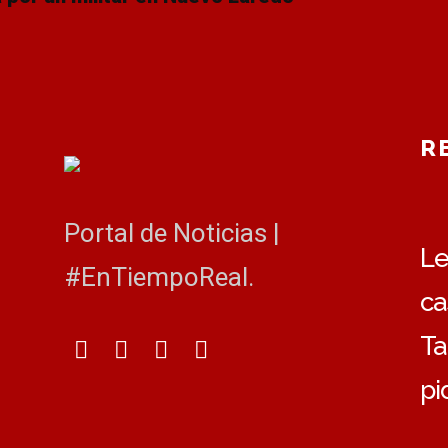
R
Portal de Noticias |
Le
#EnTiempoReal.
ca
Ta
pi