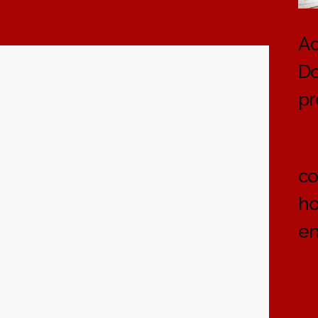
Ac
Do
pr
co
ho
en