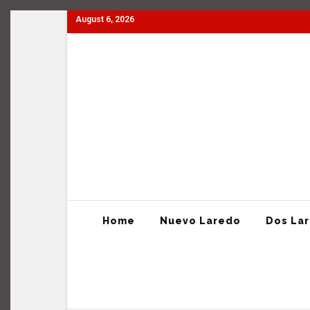
August 6, 2026
Home
Nuevo Laredo
Dos Laredos
Tamaulipas
Home
Nuevo Laredo
Dos La