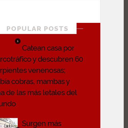
POPULAR POSTS
1
Catean casa por
rcotráfico y descubren 60
rpientes venenosas;
bía cobras, mambas y
a de las más letales del
undo
Surgen más