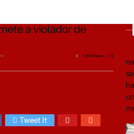
mete a violador de
0
864 Views
0
20
na
se
ha
un
m
Tweet It