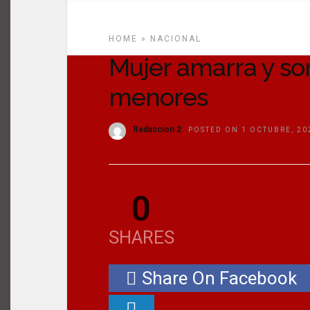
HOME
»
NACIONAL
Mujer amarra y so
menores
Redaccion 2
POSTED ON 1 OCTUBRE, 20
0
SHARES
Share On Facebook