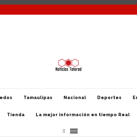
Nacional
Deportes
Entretenimiento
Texas
Mundo
Tienda
redos
Tamaulipas
Nacional
Deportes
E
Tienda
La mejor información en tiempo Real