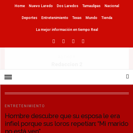
Home
Nuevo Laredo
Dos Laredos
Tamaulipas
Nacional
Deportes
Entretenimiento
Texas
Mundo
Tienda
La mejor información en tiempo Real
AUTHOR
Redaccion 2
ENTRETENIMIENTO
Hombre descubre que su esposa le era
infiel porque sus loros repetían: “Mi marido
no está, ven”