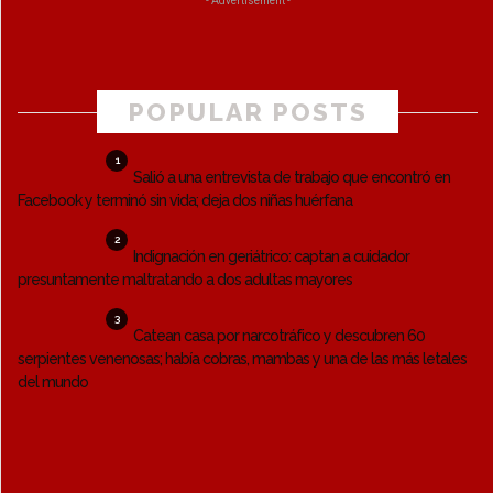
- Advertisement -
POPULAR POSTS
1
Salió a una entrevista de trabajo que encontró en
Facebook y terminó sin vida; deja dos niñas huérfana
2
Indignación en geriátrico: captan a cuidador
presuntamente maltratando a dos adultas mayores
3
Catean casa por narcotráfico y descubren 60
serpientes venenosas; había cobras, mambas y una de las más letales
del mundo