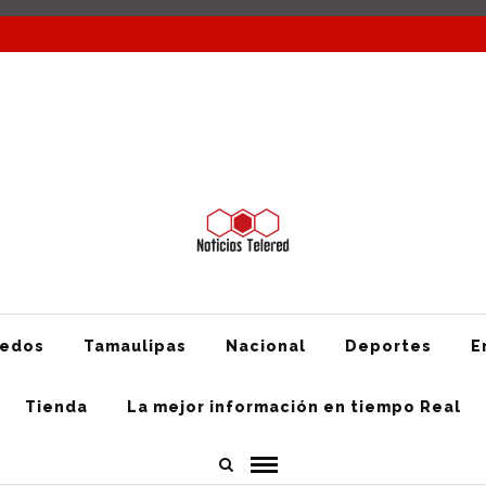
Nacional
Deportes
Entretenimiento
Texas
Mundo
Tienda
redos
Tamaulipas
Nacional
Deportes
E
Tienda
La mejor información en tiempo Real