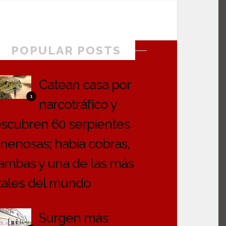
POPULAR POSTS
Catean casa por
1
narcotráfico y
scubren 60 serpientes
nenosas; había cobras,
mbas y una de las más
tales del mundo
Surgen más