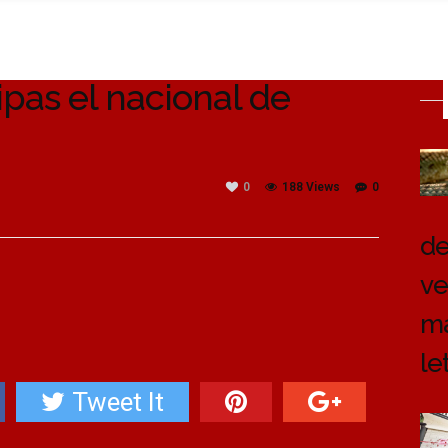
pas el nacional de
0
188 Views
0
de
ve
ma
le
Tweet It