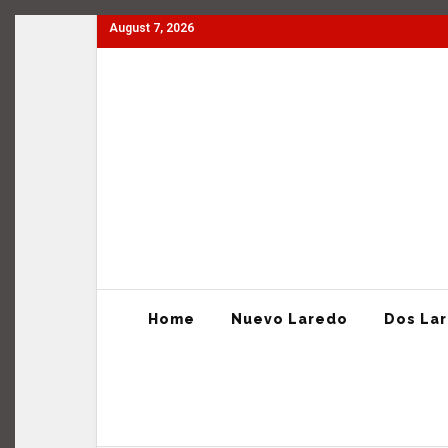
August 7, 2026
Home
Nuevo Laredo
Dos Laredos
Tamaulipas
Home
Nuevo Laredo
Dos La