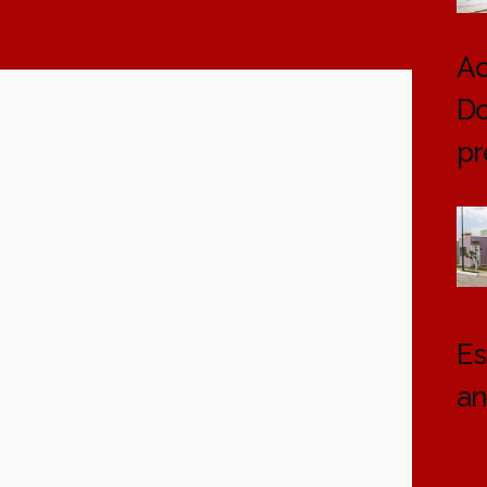
Ac
Do
pr
Es
an