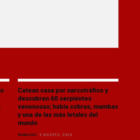
jo
Catean casa por narcotráfico y
descubren 60 serpientes
s
venenosas; había cobras, mambas
y una de las más letales del
mundo
Redacción
5 AGOSTO, 2026