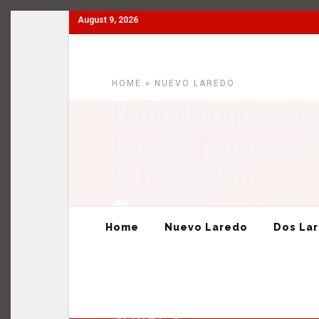
August 9, 2026
Home
Nuevo Laredo
Dos Laredos
Tamaulipas
HOME
»
NUEVO LAREDO
Habrá bloquera c
Laredo para ayuda
lo necesitan
Redaccion
POSTED ON 5 JULIO, 2025
Home
Nuevo Laredo
Dos La
0
SHARES