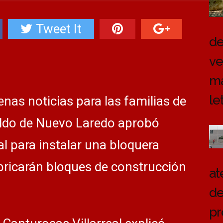
Tweet It
de
ve
ma
le
as noticias para las familias de
ildo de Nuevo Laredo aprobó
l para instalar una bloquera
bricarán bloques de construcción
at
de
pr