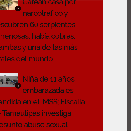
Catean casa por
2
narcotráfico y
scubren 60 serpientes
nenosas; había cobras,
mbas y una de las más
tales del mundo
Niña de 11 años
3
embarazada es
endida en el IMSS; Fiscalía
 Tamaulipas investiga
esunto abuso sexual