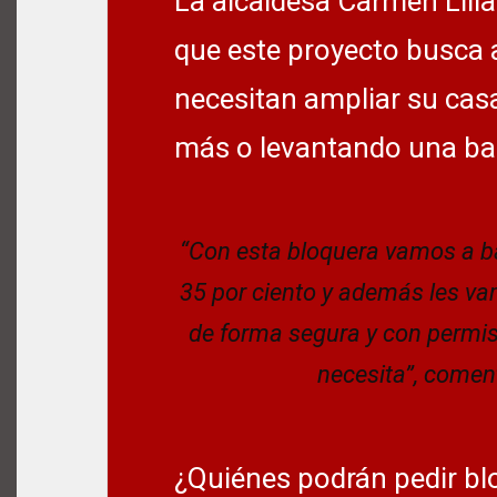
La alcaldesa Carmen Lilia
que este proyecto busca 
necesitan ampliar su cas
más o levantando una ba
“Con esta bloquera vamos a ba
35 por ciento y además les va
de forma segura y con permi
necesita”, comen
¿Quiénes podrán pedir b