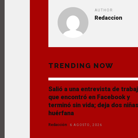
AUTHOR
Redaccion
TRENDING NOW
Salió a una entrevista de traba
que encontró en Facebook y
terminó sin vida; deja dos niña
huérfana
Redacción
6 AGOSTO, 2026