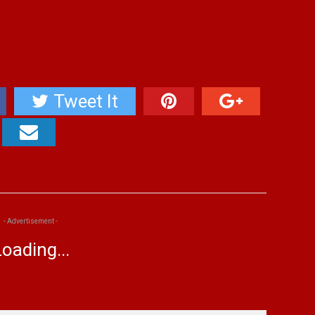
Tweet It
- Advertisement -
oading...