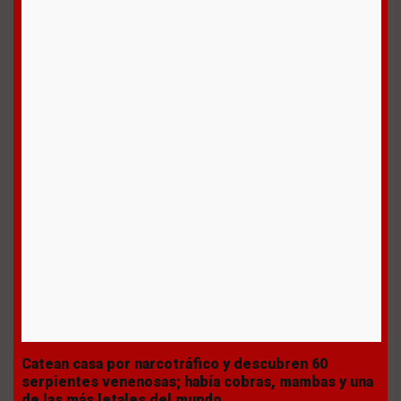
Catean casa por narcotráfico y descubren 60
serpientes venenosas; había cobras, mambas y una
de las más letales del mundo