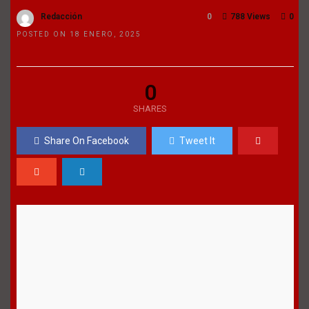
Redacción
0
788 Views
0
POSTED ON 18 ENERO, 2025
0
SHARES
Share On Facebook
Tweet It