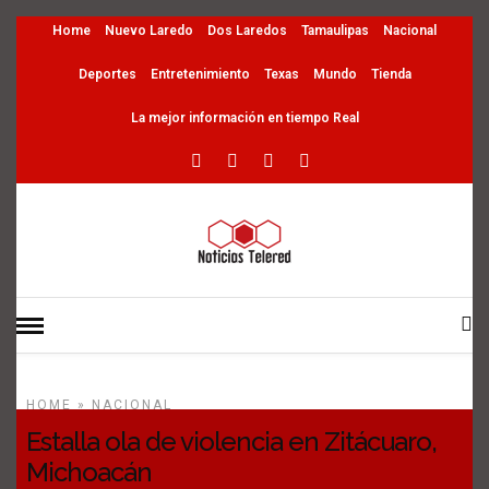
Home
Nuevo Laredo
Dos Laredos
Tamaulipas
Nacional
Deportes
Entretenimiento
Texas
Mundo
Tienda
La mejor información en tiempo Real
HOME
»
NACIONAL
Estalla ola de violencia en Zitácuaro,
Michoacán