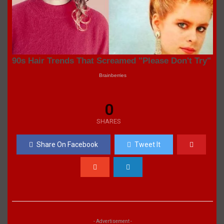
0
SHARES
Share On Facebook
Tweet It
- Advertisement -