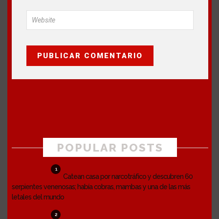
POPULAR POSTS
1
Catean casa por narcotráfico y descubren 60
serpientes venenosas; había cobras, mambas y una de las más
letales del mundo
2