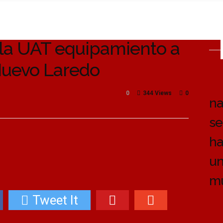
 la UAT equipamiento a
 Nuevo Laredo
0
344 Views
0
na
se
ha
un
m
Tweet It