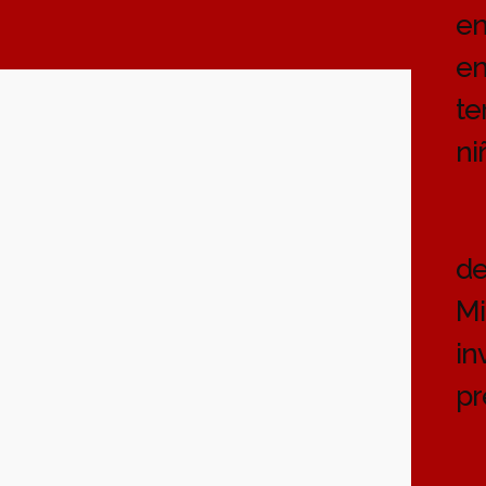
en
en
te
ni
de
Mi
in
pr