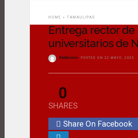
HOME
»
TAMAULIPAS
Entrega rector de
universitarios de
Redaccion
POSTED ON 22 MAYO, 2025
0
SHARES
Share On Facebook