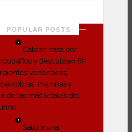
POPULAR POSTS
1
Catean casa por
rcotráfico y descubren 60
rpientes venenosas;
bía cobras, mambas y
a de las más letales del
undo
2
Salió a una