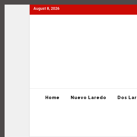
August 8, 2026
Home
Nuevo Laredo
Dos Laredos
Tamaulipas
Home
Nuevo Laredo
Dos La