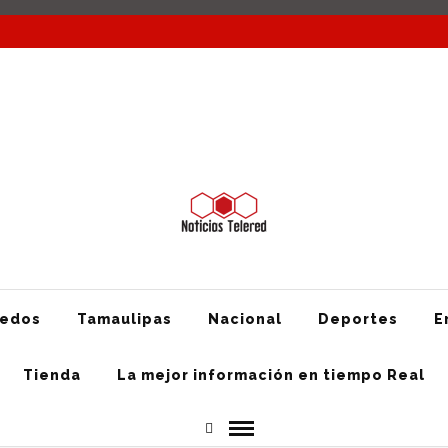
Nacional
Deportes
Entretenimiento
Texas
Mundo
Tienda
redos
Tamaulipas
Nacional
Deportes
E
Tienda
La mejor información en tiempo Real