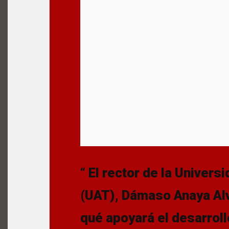
“
El rector de la Univer
(UAT), Dámaso Anaya Al
qué apoyará el desarrol