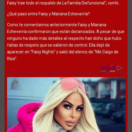
Faisy trae todo el respaldo de La Familia Disfuncional”, contó.
¿Qué pasó entre Faisy y Mariana Echeverría?
Como te comentamos anteriormente Faisy y Mariana
Echeverría confirmaron que están distanciados. A pesar de que
ninguno ha dado más detalles al respecto han dicho que hubo
faltas de respeto que se salieron de control. Ella dejó de
aparecer en “Faisy Nights” y salió del elenco de “Me Caigo de
Risa”.