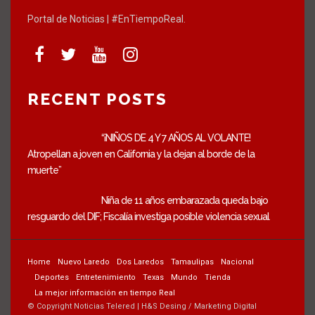
Portal de Noticias | #EnTiempoReal.
RECENT POSTS
“¡NIÑOS DE 4 Y 7 AÑOS AL VOLANTE!
Atropellan a joven en California y la dejan al borde de la
muerte”
Niña de 11 años embarazada queda bajo
resguardo del DIF; Fiscalía investiga posible violencia sexual
Home
Nuevo Laredo
Dos Laredos
Tamaulipas
Nacional
Deportes
Entretenimiento
Texas
Mundo
Tienda
La mejor información en tiempo Real
© Copyright Noticias Telered | H&S Desing / Marketing Digital