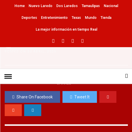
Home
Nuevo Laredo
Dos Laredos
Tamaulipas
Nacional
HOME
»
DOS LAREDOS
TEXAS
Deportes
Entretenimiento
Texas
Mundo
Tienda
Decomisan en Laredo cargamento de
La mejor información en tiempo Real
cigarros “Fake”
Redaccion
0
768 Views
0
POSTED ON 30 ABRIL, 2025
0
SHARES
Share On Facebook
Tweet It