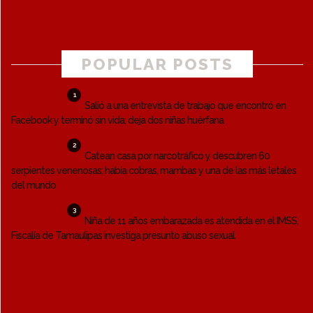
POPULAR POSTS
1
Salió a una entrevista de trabajo que encontró en
Facebook y terminó sin vida; deja dos niñas huérfana
2
Catean casa por narcotráfico y descubren 60
serpientes venenosas; había cobras, mambas y una de las más letales
del mundo
3
Niña de 11 años embarazada es atendida en el IMSS;
Fiscalía de Tamaulipas investiga presunto abuso sexual