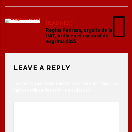
READ NEXT
Regina Pedraza, orgullo de la
UAT, brilla en el nacional de
esgrima 2025
LEAVE A REPLY
Tu dirección de correo electrónico no será publicada.
Los
campos obligatorios están marcados con
*